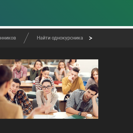
енников
Найти однокурсника
Найти сослу