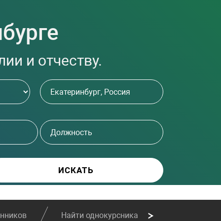
нбурге
ии и отчеству.
енников
Найти однокурсника
Найти сослу