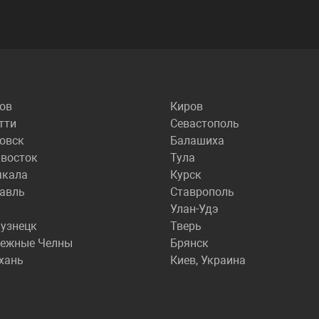
ов
Киров
тти
Севастополь
овск
Балашиха
восток
Тула
чкала
Курск
авль
Ставрополь
Улан-Удэ
узнецк
Тверь
режные Челны
Брянск
хань
Киев, Украина