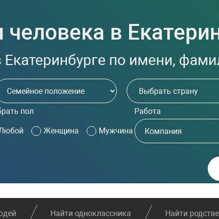
 человека в Екатери
 Екатеринбурге по имени, фамил
рать пол
Работа
Любой
Женщина
Мужчина
юдей
Найти одноклассника
Найти родств