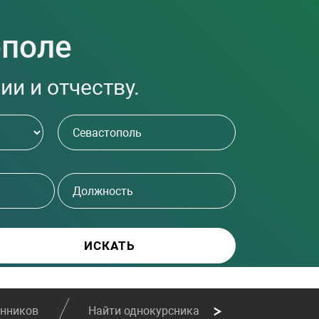
ополе
и и отчеству.
енников
Найти однокурсника
Найти сослу