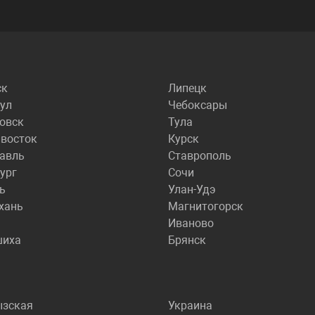
ск
Липецк
ул
Чебоксары
овск
Тула
восток
Курск
авль
Ставрополь
ург
Сочи
ь
Улан-Удэ
хань
Магнитогорск
Иваново
шиха
Брянск
ызская
Украина