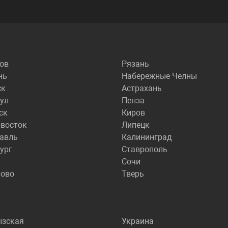
ов
Рязань
нь
Набережные Челны
ск
Астрахань
ул
Пенза
ск
Киров
восток
Липецк
авль
Калининград
ург
Ставрополь
Сочи
рово
Тверь
ызская
Украина