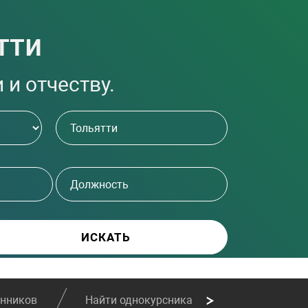
тти
 и отчеству.
енников
Найти однокурсника
Найти сослу