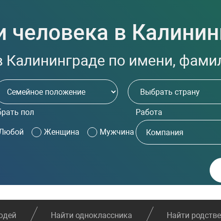
и человека в Калинин
 Калининграде по имени, фамил
рать пол
Работа
Любой
Женщина
Мужчина
юдей
Найти одноклассника
Найти родств