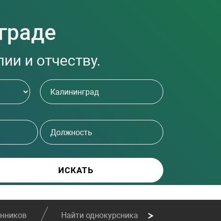
граде
ии и отчеству.
енников
Найти однокурсника
Найти сослу