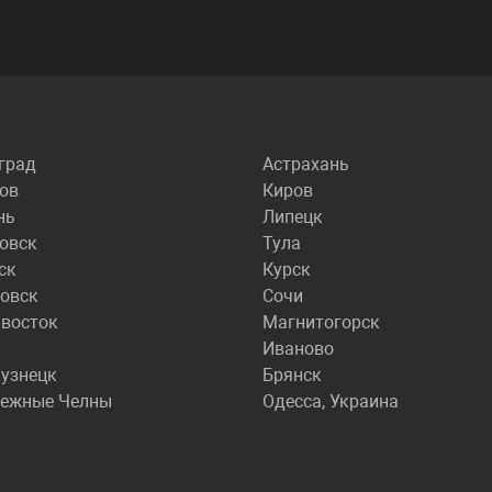
град
Астрахань
ов
Киров
нь
Липецк
овск
Тула
ск
Курск
овск
Сочи
восток
Магнитогорск
Иваново
узнецк
Брянск
режные Челны
Одесса, Украина